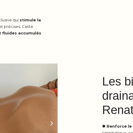
lusive qui
stimule la
t précises. Cette
et fluides accumulés
Les bi
drain
Renat
✽ Renforce le
lymphatique, ce