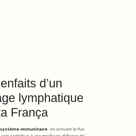
enfaits d’un
age lymphatique
a França
 système immunitaire
: en activant le flux
 soin contribue à une meilleure défense de