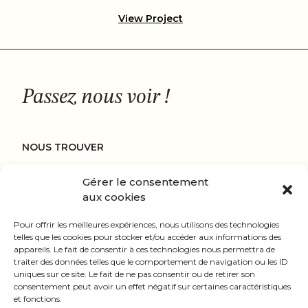
View Project
Passez nous voir !
NOUS TROUVER
29 Rue Georges Clemenceau, 49300 Cholet​
Gérer le consentement
aux cookies
Ouvert du Mardi au Samedi, de 10h à 19h
Pour offrir les meilleures expériences, nous utilisons des technologies
telles que les cookies pour stocker et/ou accéder aux informations des
NOUS CONTACTER
appareils. Le fait de consentir à ces technologies nous permettra de
traiter des données telles que le comportement de navigation ou les ID
contact@maisonjeanne.net
uniques sur ce site. Le fait de ne pas consentir ou de retirer son
consentement peut avoir un effet négatif sur certaines caractéristiques
06 65 38 22 09
et fonctions.