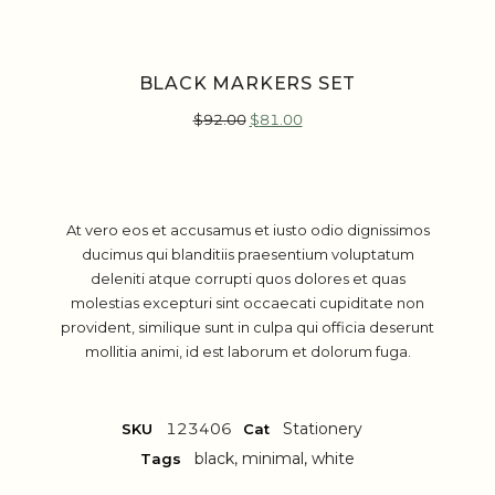
BLACK MARKERS SET
$
92.00
$
81.00
At vero eos et accusamus et iusto odio dignissimos
ducimus qui blanditiis praesentium voluptatum
deleniti atque corrupti quos dolores et quas
molestias excepturi sint occaecati cupiditate non
provident, similique sunt in culpa qui officia deserunt
mollitia animi, id est laborum et dolorum fuga.
123406
Stationery
SKU
Cat
black
,
minimal
,
white
Tags